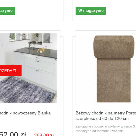
azynie
W magazynie
RZEDAŻ!
hodnik nowoczesny Blanka
Beżowy chodnik na metry Portof
szerokość od 60 do 120 cm
Zakupione chodniki wysyłamy w ciągu 3 
roboczych od momentu złożenia...
52,00 zł
368,00 zł