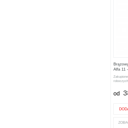
Brązow
Alfa 11
Zakupione
roboczych
3
od
DOD
ZOBA