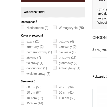
Syntet
Włączone filtry:
produkc
korytar
Dostępność
Więcej
Niedostępne
(2)
W magazynie
(65)
Kolor przewodni
CHODN
szary
(20)
beżowy
(4)
kremowy
(2)
czerwony
(9)
Sortuj we
pomarańczowy
(1)
niebieski
(1)
zielony
(7)
brązowy
(11)
fioletowy
(1)
granatowy
(2)
cappuccino
(1)
Antracytowy
(1)
wielokolorowy
(7)
Pokazuje 
Szerokość
60 cm
(55)
70 cm
(39)
80 cm
(64)
90 cm
(41)
100 cm
(62)
120 cm
(55)
150 cm
(14)