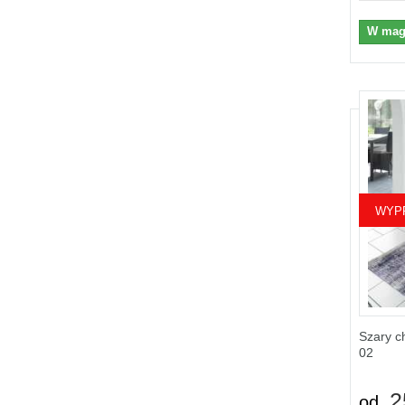
W mag
WYP
Szary c
02
2
od