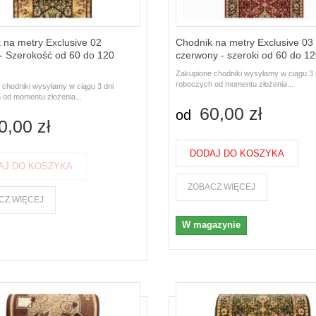
 na metry Exclusive 02
Chodnik na metry Exclusive 03
 - Szerokość od 60 do 120
czerwony - szeroki od 60 do 1
Zakupione chodniki wysyłamy w ciągu 3 
roboczych od momentu złożenia...
 chodniki wysyłamy w ciągu 3 dni
 od momentu złożenia...
60,00 zł
od
0,00 zł
DODAJ DO KOSZYKA
AJ DO KOSZYKA
ZOBACZ WIĘCEJ
CZ WIĘCEJ
W magazynie
t dostępny z różnymi opcjami