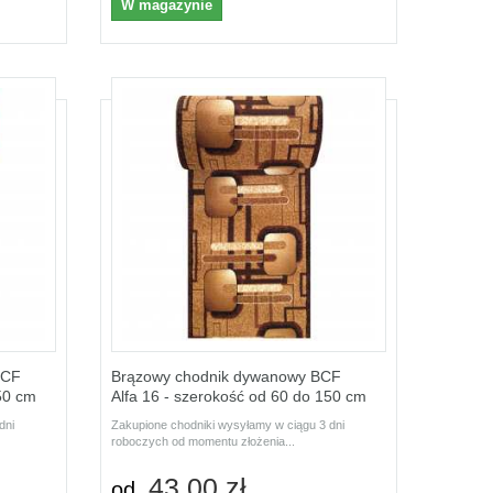
W magazynie
BCF
Brązowy chodnik dywanowy BCF
50 cm
Alfa 16 - szerokość od 60 do 150 cm
dni
Zakupione chodniki wysyłamy w ciągu 3 dni
roboczych od momentu złożenia...
43,00 zł
od