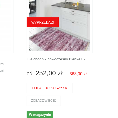
WYPRZEDAŻ!
Lila chodnik nowoczesny Blanka 02
 cm
dni
252,00 zł
od
368,00 zł
DODAJ DO KOSZYKA
ZOBACZ WIĘCEJ
W magazynie