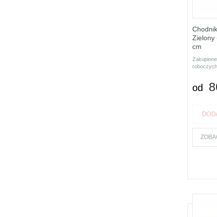
Chodnik
Zielony
cm
Zakupione
roboczych
8
od
DOD
ZOBA
Produk