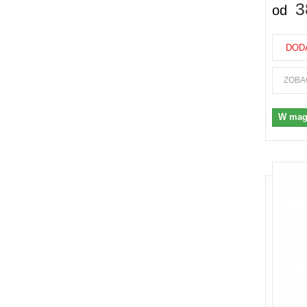
3
od
DOD
ZOBA
W mag