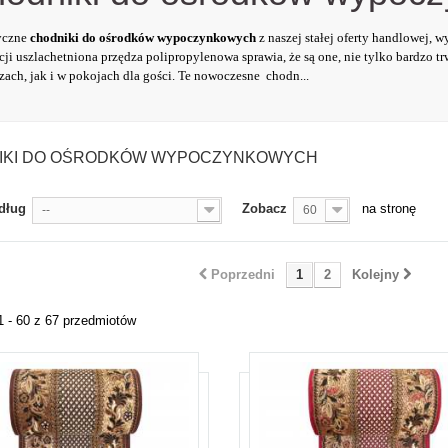
yczne
chodniki do ośrodków wypoczynkowych
z naszej stałej oferty handlowej, 
ji uszlachetniona przędza polipropylenowa sprawia, że są one, nie tylko bardzo trw
zach, jak i w pokojach dla gości. Te nowoczesne chodn...
IKI DO OŚRODKÓW WYPOCZYNKOWYCH
dług
Zobacz
na stronę
--
60
Poprzedni
1
2
Kolejny
1 - 60 z 67 przedmiotów