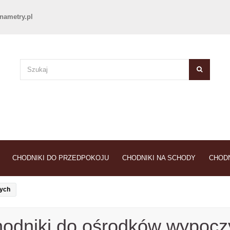
nametry.pl
CHODNIKI DO PRZEDPOKOJU
CHODNIKI NA SCHODY
CHODN
wych
odniki do ośrodków wypoc