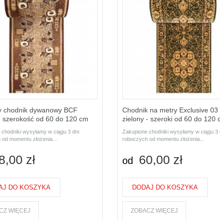
y chodnik dywanowy BCF
Chodnik na metry Exclusive 03
 - szerokość od 60 do 120 cm
zielony - szeroki od 60 do 120
 chodniki wysyłamy w ciągu 3 dni
Zakupione chodniki wysyłamy w ciągu 3 
 od momentu złożenia...
roboczych od momentu złożenia...
8,00 zł
60,00 zł
od
AJ DO KOSZYKA
DODAJ DO KOSZYKA
CZ WIĘCEJ
ZOBACZ WIĘCEJ