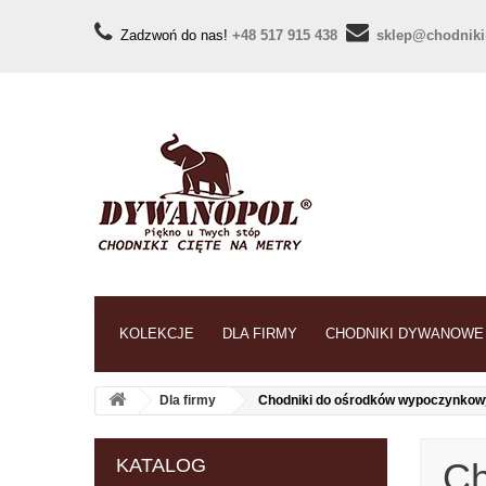
Zadzwoń do nas!
+48 517 915 438
sklep@chodniki
KOLEKCJE
DLA FIRMY
CHODNIKI DYWANOWE
Dla firmy
Chodniki do ośrodków wypoczynko
KATALOG
Ch