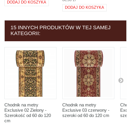
DODAJ DO KOSZYKA
DODAJ DO KOSZYKA
15 INNYCH PRODUKTÓW W TEJ SAMEJ
KATEGORII:
Chodnik na metry
Chodnik na metry
Chodn
Exclusive 02 Zielony -
Exclusive 03 czerwony -
Exclu
Szerokość od 60 do 120
szeroki od 60 do 120 cm
szero
cm