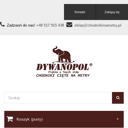
Kontakt
Zaloguj się
Zadzwoń do nas!
+48 517 915 438
sklep@chodnikinametry.pl
Koszyk
(pusty)