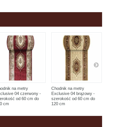
odnik na metry
Chodnik na metry
Chodnik n
clusive 04 czerwony -
Exclusive 04 brązowy -
Exclusive
erokość od 60 cm do
szerokość od 60 cm do
Brązowy -
0 cm
120 cm
do 120 cm