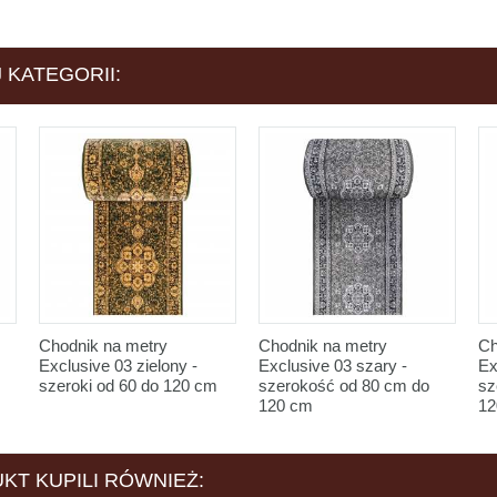
 KATEGORII:
Chodnik na metry
Chodnik na metry
Ch
Exclusive 03 zielony -
Exclusive 03 szary -
Ex
szeroki od 60 do 120 cm
szerokość od 80 cm do
sz
120 cm
12
KT KUPILI RÓWNIEŻ: