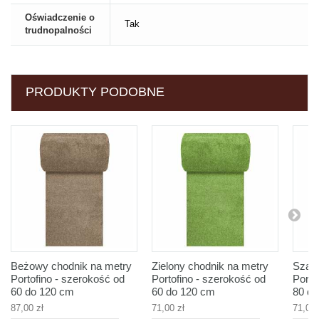
Oświadczenie o
Tak
trudnopalności
PRODUKTY PODOBNE
Beżowy chodnik na metry
Zielony chodnik na metry
Szary
Portofino - szerokość od
Portofino - szerokość od
Porto
60 do 120 cm
60 do 120 cm
80 d
87,00 zł
71,00 zł
71,00 