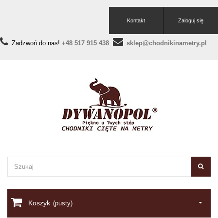
Kontakt
Zaloguj się
Zadzwoń do nas!
+48 517 915 438
sklep@chodnikinametry.pl
Koszyk
(pusty)