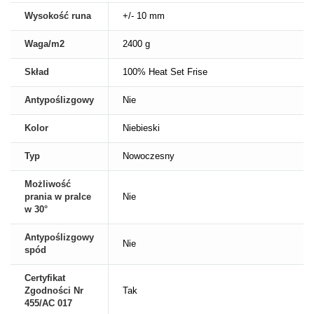
Wysokość runa
+/- 10 mm
Waga/m2
2400 g
Skład
100% Heat Set Frise
Antypoślizgowy
Nie
Kolor
Niebieski
Typ
Nowoczesny
Możliwość
prania w pralce
Nie
w 30°
Antypoślizgowy
Nie
spód
Certyfikat
Zgodności Nr
Tak
455/AC 017