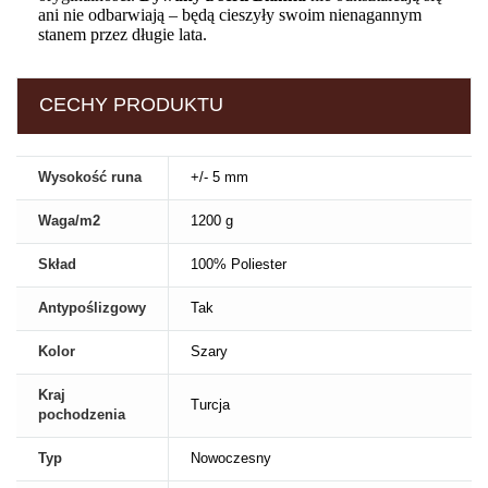
ani nie odbarwiają – będą cieszyły swoim nienagannym
stanem przez długie lata.
CECHY PRODUKTU
Wysokość runa
+/- 5 mm
Waga/m2
1200 g
Skład
100% Poliester
Antypoślizgowy
Tak
Kolor
Szary
Kraj
Turcja
pochodzenia
Typ
Nowoczesny