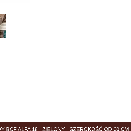
BCF ALFA 18 - ZIELONY - SZEROKOŚĆ OD 60 CM 