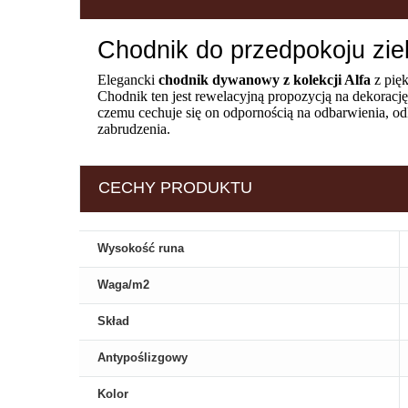
Chodnik do przedpokoju zie
Elegancki
chodnik dywanowy z kolekcji Alfa
z pię
Chodnik ten jest rewelacyjną propozycją na dekoracj
czemu cechuje się on odpornością na odbarwienia, odks
zabrudzenia.
CECHY PRODUKTU
Wysokość runa
Waga/m2
Skład
Antypoślizgowy
Kolor