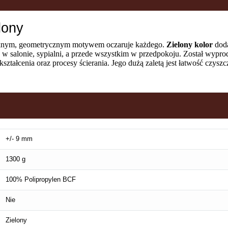
lony
knym, geometrycznym motywem oczaruje każdego.
Zielony kolor
doda
ę w salonie, sypialni, a przede wszystkim w przedpokoju. Został wypr
ztałcenia oraz procesy ścierania. Jego dużą zaletą jest łatwość czyszcz
+/- 9 mm
1300 g
100% Polipropylen BCF
Nie
Zielony