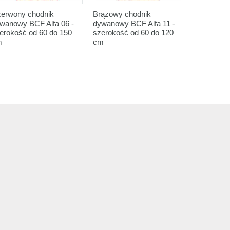
erwony chodnik
Brązowy chodnik
Brązowy c
wanowy BCF Alfa 06 -
dywanowy BCF Alfa 11 -
dywanowy 
erokość od 60 do 150
szerokość od 60 do 120
szerokość
m
cm
cm