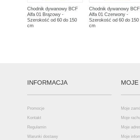
Chodnik dywanowy BCF
Chodnik dywanowy BCF
Alfa 01 Brązowy -
Alfa 01 Czerwony -
Szerokość od 60 do 150
Szerokość od 60 do 150
cm
cm
INFORMACJA
MOJE
Promocje
Moje zamó
Kontakt
Moje rach
Regulamin
Moje adre
Warunki dostawy
Moje infor