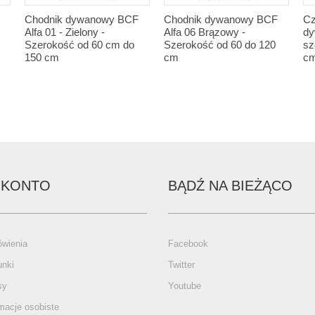
Chodnik dywanowy BCF
Chodnik dywanowy BCF
Cz
Alfa 01 - Zielony -
Alfa 06 Brązowy -
dy
Szerokość od 60 cm do
Szerokość od 60 do 120
sz
150 cm
cm
c
 KONTO
BĄDŹ NA BIEŻĄCO
wienia
Facebook
unki
Twitter
sy
Youtube
macje osobiste