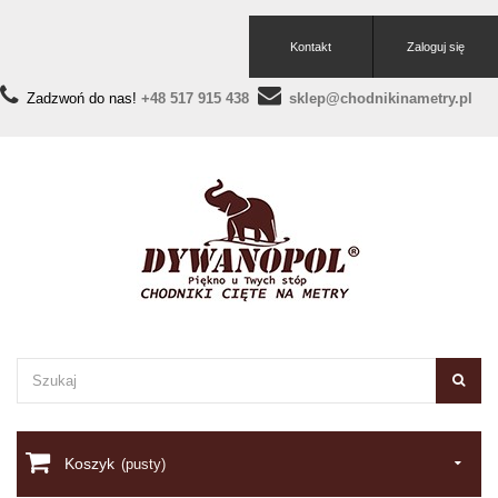
Kontakt
Zaloguj się
Zadzwoń do nas!
+48 517 915 438
sklep@chodnikinametry.pl
Koszyk
(pusty)