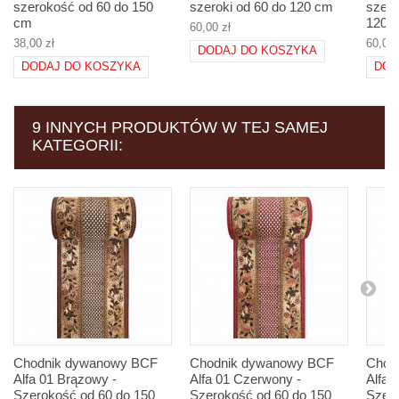
szerokość od 60 do 150
szeroki od 60 do 120 cm
szero
cm
120 
60,00 zł
38,00 zł
60,00 
DODAJ DO KOSZYKA
DODAJ DO KOSZYKA
DOD
9 INNYCH PRODUKTÓW W TEJ SAMEJ
KATEGORII:
Chodnik dywanowy BCF
Chodnik dywanowy BCF
Chod
Alfa 01 Brązowy -
Alfa 01 Czerwony -
Alfa 0
Szerokość od 60 do 150
Szerokość od 60 do 150
Szer