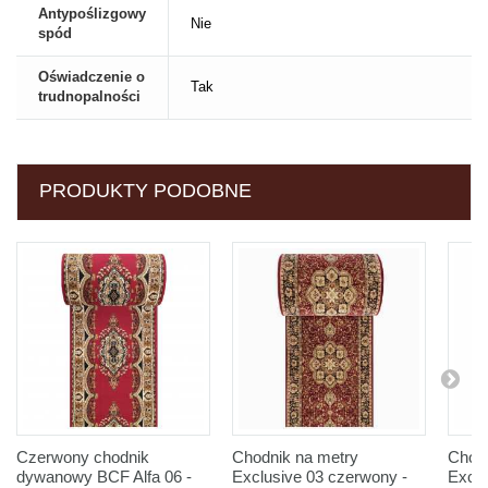
Antypoślizgowy
Nie
spód
Oświadczenie o
Tak
trudnopalności
PRODUKTY PODOBNE
Czerwony chodnik
Chodnik na metry
Chodn
dywanowy BCF Alfa 06 -
Exclusive 03 czerwony -
Exclu